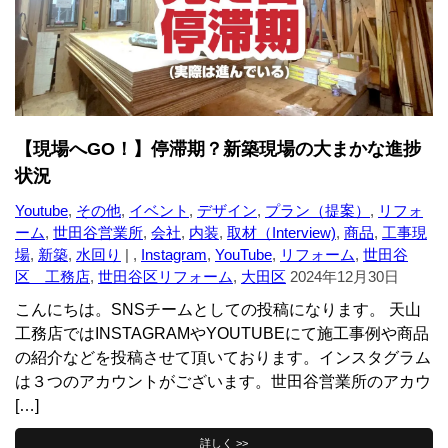
【現場へGO！】停滞期？新築現場の大まかな進捗
状況
Youtube
,
その他
,
イベント
,
デザイン
,
プラン（提案）
,
リフォ
ーム
,
世田谷営業所
,
会社
,
内装
,
取材（Interview)
,
商品
,
工事現
場
,
新築
,
水回り
| ,
Instagram
,
YouTube
,
リフォーム
,
世田谷
区 工務店
,
世田谷区リフォーム
,
大田区
2024年12月30日
こんにちは。SNSチームとしての投稿になります。 天山
工務店ではINSTAGRAMやYOUTUBEにて施工事例や商品
の紹介などを投稿させて頂いております。インスタグラム
は３つのアカウントがございます。世田谷営業所のアカウ
[…]
詳しく >>