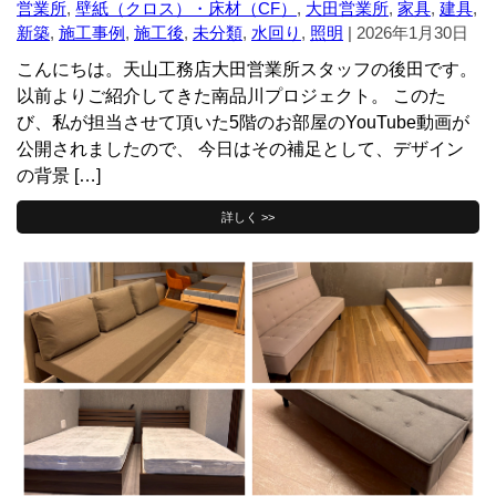
営業所
,
壁紙（クロス）・床材（CF）
,
大田営業所
,
家具
,
建具
,
新築
,
施工事例
,
施工後
,
未分類
,
水回り
,
照明
|
2026年1月30日
こんにちは。天山工務店大田営業所スタッフの後田です。
以前よりご紹介してきた南品川プロジェクト。 このた
び、私が担当させて頂いた5階のお部屋のYouTube動画が
公開されましたので、 今日はその補足として、デザイン
の背景 […]
詳しく >>