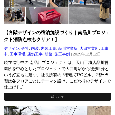
【各階デザインの宿泊施設づくり｜南品川プロジェ
クト消防点検もクリア！】
デザイン
,
会社
,
内装
,
内装工事
,
品川営業所
,
大田営業所
,
工事
中
,
工事現場
,
店舗工事
,
新築
,
施工事例
|
2025年12月12日
現在進行中の 南品川プロジェクト は、天山工務店品川営
業所を中心としたプロジェクトで大井町駅から徒歩5分と
いう好立地に建つ、社長所有の 5階建てRCビル。2階〜5
階は各フロアごとにテーマを設け、こだわりのデザインで
仕上げ […]
詳しく >>