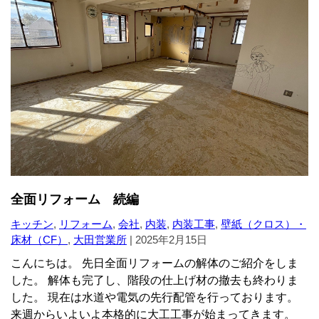
全面リフォーム 続編
キッチン
,
リフォーム
,
会社
,
内装
,
内装工事
,
壁紙（クロス）・
床材（CF）
,
大田営業所
|
2025年2月15日
こんにちは。 先日全面リフォームの解体のご紹介をしま
した。 解体も完了し、階段の仕上げ材の撤去も終わりま
した。 現在は水道や電気の先行配管を行っております。
来週からいよいよ本格的に大工工事が始まってきます。