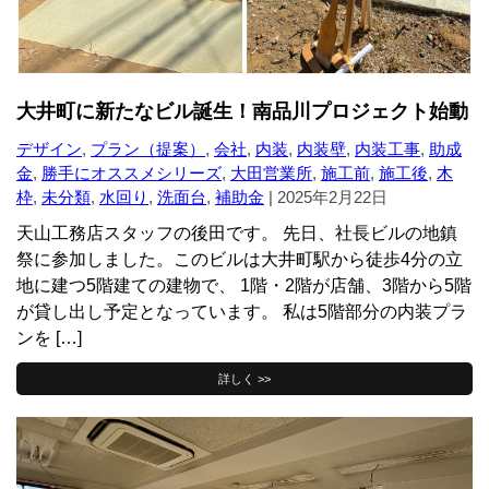
大井町に新たなビル誕生！南品川プロジェクト始動
デザイン
,
プラン（提案）
,
会社
,
内装
,
内装壁
,
内装工事
,
助成
金
,
勝手にオススメシリーズ
,
大田営業所
,
施工前
,
施工後
,
木
枠
,
未分類
,
水回り
,
洗面台
,
補助金
|
2025年2月22日
天山工務店スタッフの後田です。 先日、社長ビルの地鎮
祭に参加しました。このビルは大井町駅から徒歩4分の立
地に建つ5階建ての建物で、 1階・2階が店舗、3階から5階
が貸し出し予定となっています。 私は5階部分の内装プラ
ンを […]
詳しく >>