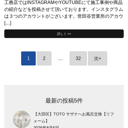
工務店ではINSTAGRAMやYOUTUBEにて施工事例や商品
の紹介などを投稿させて頂いております。インスタグラム
は３つのアカウントがございます。世田谷営業所のアカウ
[…]
詳しく >>
投
1
2
…
32
次
>
稿
の
ペ
ー
ジ
送
最新の投稿5件
り
【大田区】TOTO サザナへお風呂交換【リフ
ォーム】
2026年8月6日