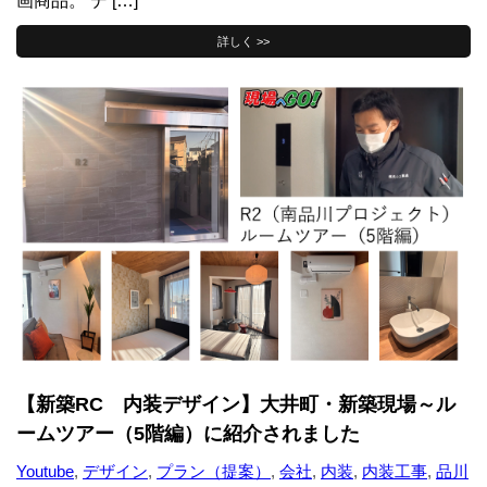
画商品。 デ […]
詳しく >>
【新築RC 内装デザイン】大井町・新築現場～ル
ームツアー（5階編）に紹介されました
Youtube
,
デザイン
,
プラン（提案）
,
会社
,
内装
,
内装工事
,
品川