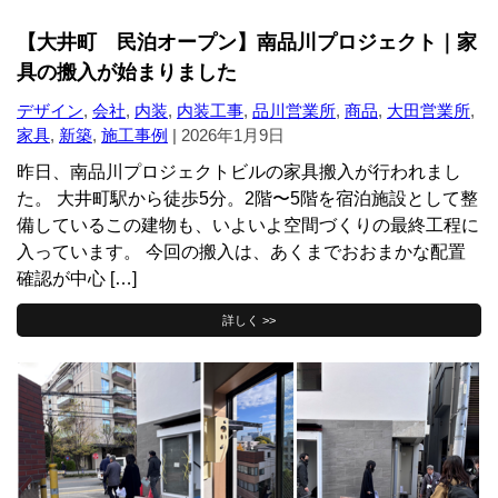
【大井町 民泊オープン】南品川プロジェクト｜家
具の搬入が始まりました
デザイン
,
会社
,
内装
,
内装工事
,
品川営業所
,
商品
,
大田営業所
,
家具
,
新築
,
施工事例
|
2026年1月9日
昨日、南品川プロジェクトビルの家具搬入が行われまし
た。 大井町駅から徒歩5分。2階〜5階を宿泊施設として整
備しているこの建物も、いよいよ空間づくりの最終工程に
入っています。 今回の搬入は、あくまでおおまかな配置
確認が中心 […]
詳しく >>