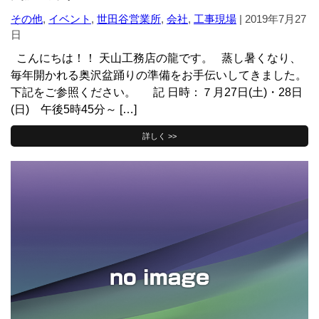
その他
,
イベント
,
世田谷営業所
,
会社
,
工事現場
|
2019年7月27
日
こんにちは！！ 天山工務店の龍です。 蒸し暑くなり、
毎年開かれる奥沢盆踊りの準備をお手伝いしてきました。
下記をご参照ください。 記 日時：７月27日(土)・28日
(日) 午後5時45分～ […]
詳しく >>