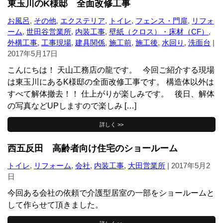
東玉川のK様邸 全面改修工事
お風呂
,
その他
,
エクステリア
,
トイレ
,
フェンス・門扉
,
リフォ
ーム
,
世田谷営業所
,
内装工事
,
壁紙（クロス）・床材（CF）
,
外構工事
,
工事現場
,
建具関係
,
施工前
,
施工後
,
水回り
,
洗面台
|
2017年5月17日
こんにちは！ 天山工務店の龍です。 今回ご紹介する現場
は東玉川にあるK様邸の全面改修工事です。 構造体以外は
すべて解体撤去！！ 仕上がりが楽しみです。 後日、解体
の写真などUPしますので楽しみ […]
詳しく >>
西五反田 高齢者向け住宅のショールーム
トイレ
,
リフォーム
,
会社
,
内装工事
,
大田営業所
|
2017年5月2
日
今回ある会社の依頼で介護型居室の一部をショールームと
して作らせて頂きました。