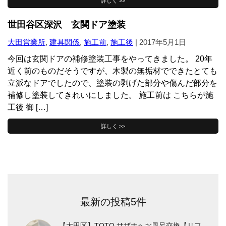
詳しく >>
世田谷区深沢 玄関ドア塗装
大田営業所
,
建具関係
,
施工前
,
施工後
|
2017年5月1日
今回は玄関ドアの補修塗装工事をやってきました。 20年
近く前のものだそうですが、木製の無垢材でできたとても
立派なドアでしたので、塗装の剥げた部分や傷んだ部分を
補修し塗装してきれいにしました。 施工前は こちらが施
工後 御 […]
詳しく >>
最新の投稿5件
【大田区】TOTO サザナへお風呂交換【リフ