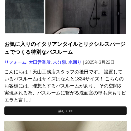
お気に入りのイタリアンタイルとリクシルスパージ
ュでつくる特別なバスルーム
リフォーム
,
大田営業所
,
未分類
,
水回り
|
2025年3月22日
こんにちは！天山工務店スタッフの後田です。 設置して
いるバスルームはサイズはなんと1824サイズ！ こちらの
お客様には、理想とするバスルームがあり、 その空間を
実現される為、バスルームに繋がる洗面室の壁も床もリビ
エラと言 […]
詳しく >>