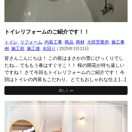
トイレリフォームのご紹介です！！
トイレ
,
リフォーム
,
内装工事
,
商品
,
商材
,
大田営業所
,
施工事
例
,
施工前
,
施工後
,
水回り
|
2025年3月21日
皆さんこんにちは！ この前はまさかの雪にびっくりでし
たね… でももう春はすぐそこ！！ 桜の開花が待ち遠しい
ですね！ さて今回もトイレリフォームのご紹介です！ 今
回はトイレの内装もこだわり、とてもおしゃれな仕上 […]
詳しく >>