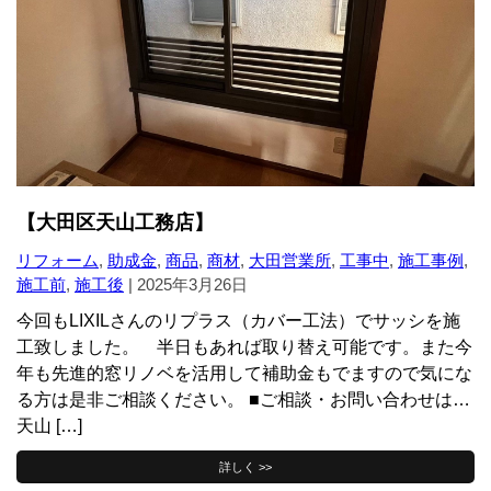
【大田区天山工務店】
リフォーム
,
助成金
,
商品
,
商材
,
大田営業所
,
工事中
,
施工事例
,
施工前
,
施工後
|
2025年3月26日
今回もLIXILさんのリプラス（カバー工法）でサッシを施
工致しました。 半日もあれば取り替え可能です。また今
年も先進的窓リノベを活用して補助金もでますので気にな
る方は是非ご相談ください。 ■ご相談・お問い合わせは…
天山 […]
詳しく >>