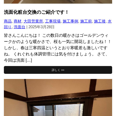
洗面化粧台交換のご紹介です！
商品
,
商材
,
大田営業所
,
工事現場
,
施工事例
,
施工前
,
施工後
,
水
回り
,
洗面台
|
2025年3月28日
皆さんこんにちは！ この数日の暖かさはゴールデンウィ
ークかのような暖かさで、桜も一気に開花しましたね！！
しかし、春は三寒四温というとおり寒暖差も激しいです
ね。 くれぐれも体調管理には気を付けましょう。 さて、
今回は洗面 […]
詳しく >>