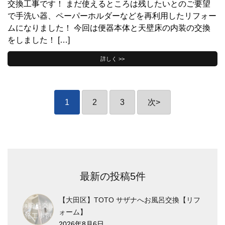
交換工事です！ まだ使えるところは残したいとのご要望
で手洗い器、ペーパーホルダーなどを再利用したリフォー
ムになりました！ 今回は便器本体と天壁床の内装の交換
をしました！ […]
詳しく >>
投
1
2
3
次
>
稿
の
ペ
ー
ジ
送
最新の投稿5件
り
【大田区】TOTO サザナへお風呂交換【リフ
ォーム】
2026年8月6日