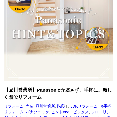
【品川営業所】Panasonic☆壊さず、手軽に、新し
く階段リフォーム
リフォーム
,
内装
,
品川営業所
,
階段
| ,
LDKリフォーム
,
お手軽
リフォーム
,
パナソニック
,
ヒントandトピックス
,
フローリン