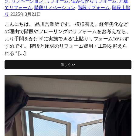
グ
,
リノベーション
,
リフォーム
,
住みながらリフォーム
,
戸建
てリフォーム
,
階段リノベーション
,
階段リフォーム
,
階段上貼
り
2025年3月21日
こんにちは。 品川営業所です。 模様替え、経年劣化など
の理由で階段やフローリングのリフォームをお考えなら、
より手間をかけずに実施できる“上貼りリフォーム”がおす
すめです。 階段と床材のリフォーム費用・工期を抑えら
れる “ […]
詳しく >>