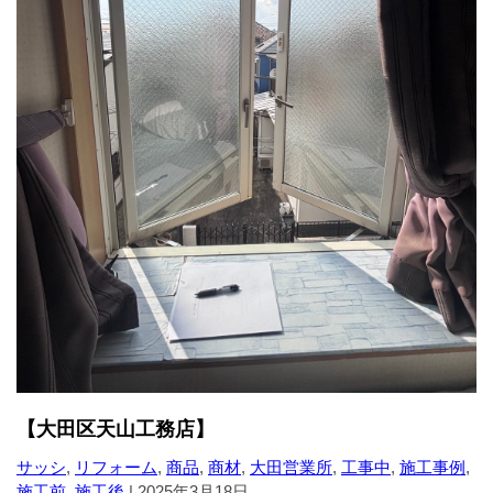
【大田区天山工務店】
サッシ
,
リフォーム
,
商品
,
商材
,
大田営業所
,
工事中
,
施工事例
,
施工前
,
施工後
|
2025年3月18日