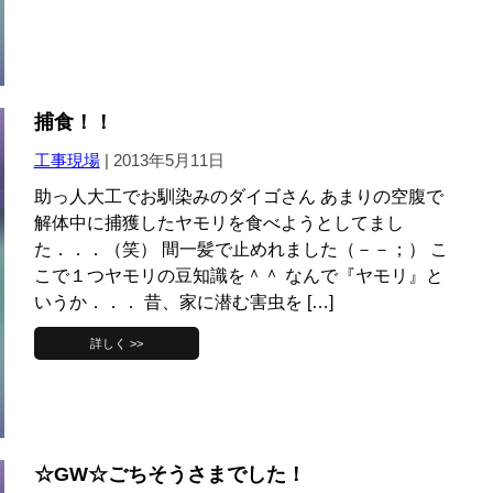
捕食！！
工事現場
|
2013年5月11日
助っ人大工でお馴染みのダイゴさん あまりの空腹で
解体中に捕獲したヤモリを食べようとしてまし
た．．．（笑） 間一髪で止めれました（－－；） こ
こで１つヤモリの豆知識を＾＾ なんで『ヤモリ』と
いうか．．． 昔、家に潜む害虫を […]
詳しく >>
☆GW☆ごちそうさまでした！