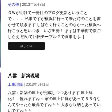
その他
|
2013年5月8日
ＧＷが明けて一発目のブログ更新ということ
で．．． 私事ですが横浜に行って来た時のことを書
かせて頂きます しばらく行くことのなかった横浜へ
行こうと思いつき いざ出発！ まずは中華街で腹ご
しらえ 初めて回転テーブル？で食事を […]
詳しく >>
八雲 新築現場
工事現場
|
2013年5月1日
八雲：新築の屋上が完成しつつあります 屋上緑
化！ 憧れますね～ 家の屋上に庭があってＢＢＱな
んてやったら最高ですね＾＾ 大きな収納もあってい
いですね＾＾