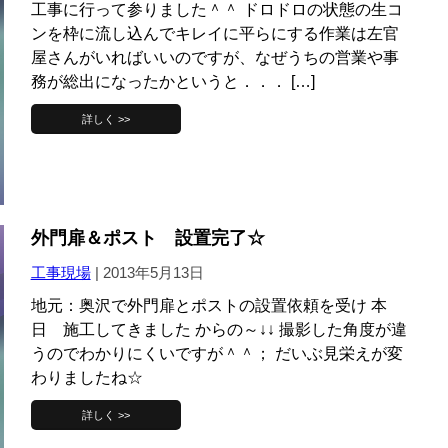
工事に行って参りました＾＾ ドロドロの状態の生コ
ンを枠に流し込んでキレイに平らにする作業は左官
屋さんがいればいいのですが、なぜうちの営業や事
務が総出になったかというと．．． […]
詳しく >>
外門扉＆ポスト 設置完了☆
工事現場
|
2013年5月13日
地元：奥沢で外門扉とポストの設置依頼を受け 本
日 施工してきました からの～↓↓ 撮影した角度が違
うのでわかりにくいですが＾＾； だいぶ見栄えが変
わりましたね☆
詳しく >>