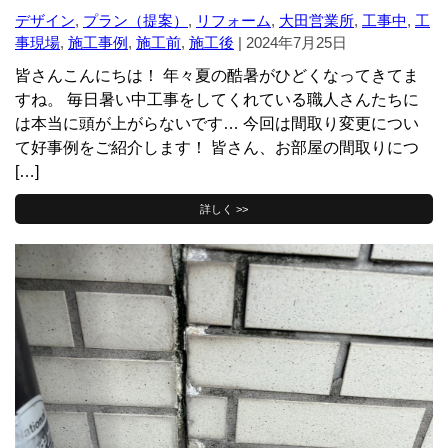
デザイン
,
プラン（提案）
,
リフォーム
,
大田営業所
,
工事中
,
工
事現場
,
施工事例
,
施工前
,
施工後
|
2024年7月25日
皆さんこんにちは！ 年々夏の酷暑がひどくなってきてま
すね。 毎日暑い中工事をしてくれている職人さんたちに
は本当に頭が上がらないです… 今回は間取り変更につい
て好事例をご紹介します！ 皆さん、お部屋の間取りにつ
[…]
詳しく >>