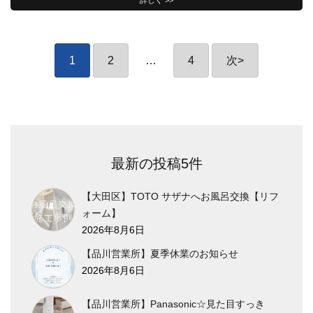
詳しく >>
投
1
2
…
4
次
>
稿
の
ペ
ー
ジ
送
最新の投稿5件
り
【大田区】TOTO サザナへお風呂交換【リフ
ォーム】
2026年8月6日
【品川営業所】夏季休業のお知らせ
2026年8月6日
【品川営業所】Panasonic☆見た目すっき