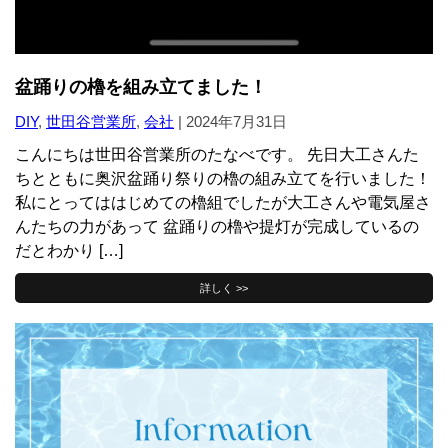
盆踊りの櫓を組み立てました！
DIY
,
世田谷営業所
,
会社
|
2024年7月31日
こんにちは世田谷営業所のたなべです。 先日大工さんた
ちとともに奥沢盆踊り祭りの櫓の組み立てを行いました！
私にとってははじめての櫓組でしたが大工さんや電気屋さ
んたちの力があって 盆踊りの櫓や提灯が完成しているの
だとわかり […]
詳しく >>