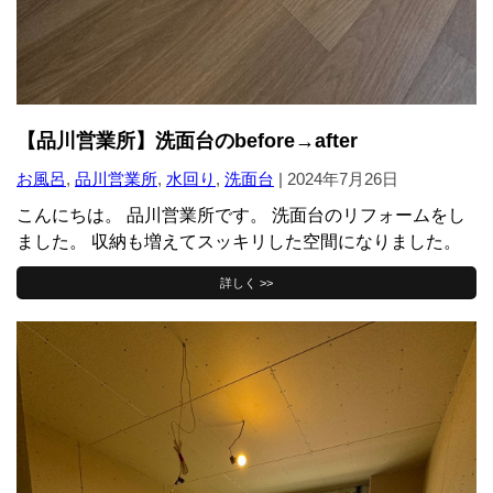
【品川営業所】洗面台のbefore→after
お風呂
,
品川営業所
,
水回り
,
洗面台
|
2024年7月26日
こんにちは。 品川営業所です。 洗面台のリフォームをし
ました。 収納も増えてスッキリした空間になりました。
詳しく >>