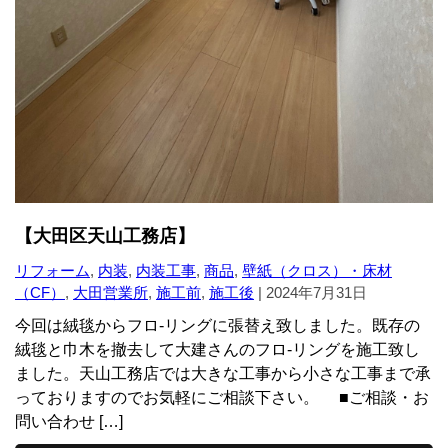
【大田区天山工務店】
リフォーム
,
内装
,
内装工事
,
商品
,
壁紙（クロス）・床材
（CF）
,
大田営業所
,
施工前
,
施工後
|
2024年7月31日
今回は絨毯からフロ-リングに張替え致しました。既存の
絨毯と巾木を撤去して大建さんのフロ-リングを施工致し
ました。天山工務店では大きな工事から小さな工事まで承
っておりますのでお気軽にご相談下さい。 ■ご相談・お
問い合わせ […]