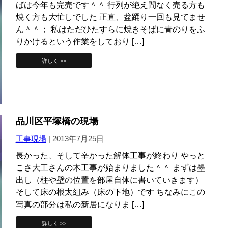
ばは今年も完売です＾＾ 行列が絶え間なく売る方も
焼く方も大忙しでした 正直、盆踊り一回も見てませ
ん＾＾； 私はただひたすらに焼きそばに青のりをふ
りかけるという作業をしており […]
詳しく >>
品川区平塚橋の現場
工事現場
|
2013年7月25日
長かった、そして辛かった解体工事が終わり やっと
こさ大工さんの木工事が始まりました＾＾ まずは墨
出し（柱や壁の位置を部屋自体に書いていきます）
そして床の根太組み（床の下地）です ちなみにこの
写真の部分は私の新居になりま […]
詳しく >>