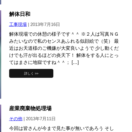
解体日和
工事現場
|
2013年7月16日
解体現場での休憩の様子です＾＾ ※２人は写真ＮＧ
みたいなので私のセンスあふれる似顔絵で（笑） 最
近はお天道様のご機嫌が大変良いようで 少し動くだ
けでも汗が出るほどの炎天下！ 解体をする人にとっ
てはまさに地獄ですね＾＾； […]
詳しく >>
産業廃棄物処理場
その他
|
2013年7月11日
今回は皆さんが今まで見た事が無いであろう そし