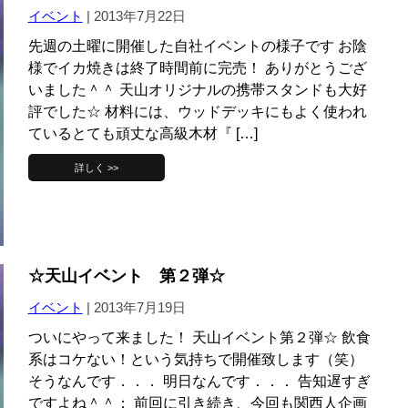
イベント
|
2013年7月22日
先週の土曜に開催した自社イベントの様子です お陰
様でイカ焼きは終了時間前に完売！ ありがとうござ
いました＾＾ 天山オリジナルの携帯スタンドも大好
評でした☆ 材料には、ウッドデッキにもよく使われ
ているとても頑丈な高級木材『 […]
詳しく >>
☆天山イベント 第２弾☆
イベント
|
2013年7月19日
ついにやって来ました！ 天山イベント第２弾☆ 飲食
系はコケない！という気持ちで開催致します（笑）
そうなんです．．． 明日なんです．．． 告知遅すぎ
ですよね＾＾； 前回に引き続き、今回も関西人企画