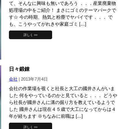
て、そんなに興味も無いであろう ．．．産業廃棄物
処理場の中をご紹介！ まさにゴミのテーマパークで
す☆ 今の時期、熱気と粉塵でヤバイです．．． で
も、こうやってがれきや家庭ゴミ […]
詳しく >>
日々鍛錬
会社
|
2013年7月4日
会社の作業場を覗くと社長と大工の國井さんがいま
した 何をやっているのかと見ていると．．． どうや
ら社長が國井さんに溝の掘り方を教えているようで
した 國井さんは現在４５歳で大工になってからは４
年が経ちます ※ちなみに前職は […]
詳しく >>