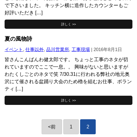
で下さいました。 キッチン横に造作したカウンターもご
好評いただき […]
詳しく >>
夏の風物詩
イベント
,
仕事以外
,
品川営業所
,
工事現場
|
2016年8月1日
皆さんこんばんわ健太郎です。 ちょっと工事のネタが切
れていますのでここで一息。。 興味がないと思いますが
わたくしごとのネタで笑 7/30.31に行われる弊社の地元奥
沢にて催される盆踊り大会のため櫓を組むお仕事、ボラン
ティ […]
詳しく >>
投
<
前
1
2
稿