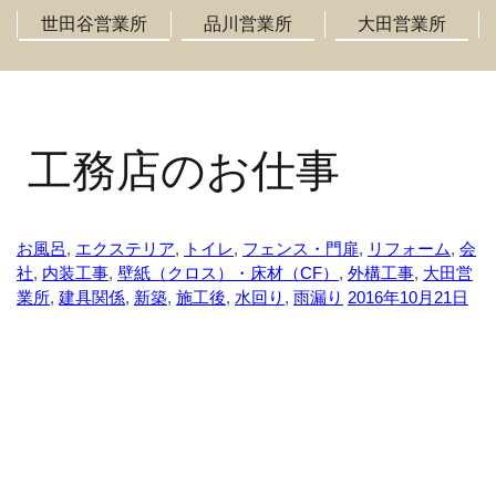
世田谷営業所
品川営業所
大田営業所
工務店のお仕事
お風呂
,
エクステリア
,
トイレ
,
フェンス・門扉
,
リフォーム
,
会
社
,
内装工事
,
壁紙（クロス）・床材（CF）
,
外構工事
,
大田営
業所
,
建具関係
,
新築
,
施工後
,
水回り
,
雨漏り
2016年10月21日