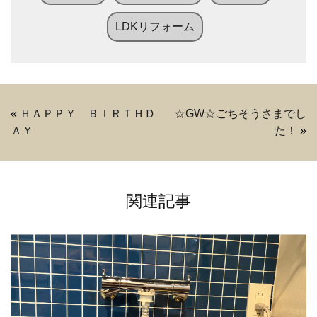
LDKリフォーム
«
ＨＡＰＰＹ ＢＩＲＴＨＤ
☆GW☆ごちそうさまでし
ＡＹ
た！
»
関連記事