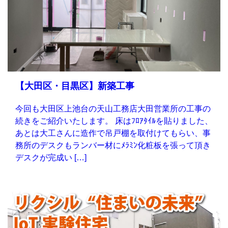
【大田区・目黒区】新築工事
今回も大田区上池台の天山工務店大田営業所の工事の
続きをご紹介いたします。 床はﾌﾛｱﾀｲﾙを貼りました、
あとは大工さんに造作で吊戸棚を取付けてもらい、事
務所のデスクもランバー材にﾒﾗﾐﾝ化粧板を張って頂き
デスクが完成い […]