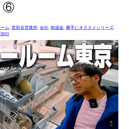
・⑥
ォーム
,
世田谷営業所
,
会社
,
助成金
,
勝手にオススメシリーズ
,
月30日