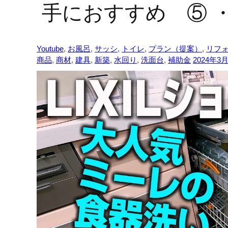
手におすすめ ⑤ 
Youtube
,
お風呂
,
サッシ
,
トイレ
,
プラン（提案）
,
リフ
商品
,
商材
,
建具
,
新築
,
水回り
,
洗面台
,
補助金
2024年3