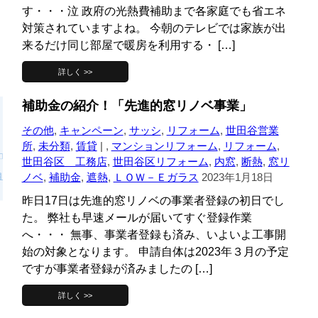
す・・・泣 政府の光熱費補助まで各家庭でも省エネ
対策されていますよね。 今朝のテレビでは家族が出
来るだけ同じ部屋で暖房を利用する・ […]
詳しく >>
補助金の紹介！「先進的窓リノベ事業」
その他
,
キャンペーン
,
サッシ
,
リフォーム
,
世田谷営業
所
,
未分類
,
賃貸
| ,
マンションリフォーム
,
リフォーム
,
世田谷区 工務店
,
世田谷区リフォーム
,
内窓
,
断熱
,
窓リ
ノベ
,
補助金
,
遮熱
,
ＬＯＷ－Ｅガラス
2023年1月18日
昨日17日は先進的窓リノベの事業者登録の初日でし
た。 弊社も早速メールが届いてすぐ登録作業
へ・・・ 無事、事業者登録も済み、いよいよ工事開
始の対象となります。 申請自体は2023年３月の予定
ですが事業者登録が済みましたの […]
詳しく >>