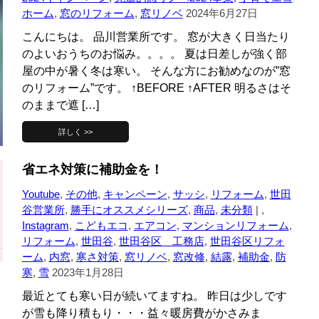
ホーム
,
窓のリフォーム
,
窓リノベ
2024年6月27日
こんにちは。 品川営業所です。 窓が大きく日当たり
のよいおうちのお悩み。。。。 夏は日差しが強く部
屋の中が暑く冬は寒い。 そんな方にお勧めなのが”窓
のリフォーム”です。 ↑BEFORE ↑AFTER 明るさはそ
のままで遮 […]
詳しく >>
省エネ対策に補助金を！
Youtube
,
その他
,
キャンペーン
,
サッシ
,
リフォーム
,
世田
谷営業所
,
勝手にオススメシリーズ
,
商品
,
未分類
| ,
Instagram
,
こどもエコ
,
エアコン
,
マンションリフォーム
,
リフォーム
,
世田谷
,
世田谷区 工務店
,
世田谷区リフォ
ーム
,
内窓
,
寒さ対策
,
窓リノベ
,
窓改修
,
結露
,
補助金
,
防
寒
,
雪
2023年1月28日
最近とても寒い日が続いてますね。 昨日は少しです
が雪も降り積もり・・・益々暖房費がかさみま