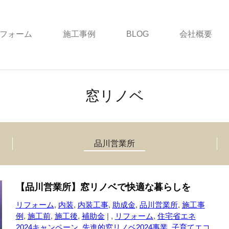
フォーム
施工事例
BLOG
会社概要
窓リノベ
品川営業所
【品川営業所】窓リノベで快適な暮らしを
リフォーム
,
内装
,
内装工事
,
助成金
,
品川営業所
,
施工事
例
,
施工前
,
施工後
,
補助金
| ,
リフォーム
,
住宅省エネ
2024キャンペーン
,
先進的窓リノベ2024事業
,
子育てエコ