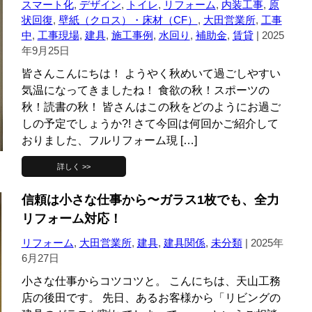
スマート化
,
デザイン
,
トイレ
,
リフォーム
,
内装工事
,
原
状回復
,
壁紙（クロス）・床材（CF）
,
大田営業所
,
工事
中
,
工事現場
,
建具
,
施工事例
,
水回り
,
補助金
,
賃貸
|
2025
年9月25日
皆さんこんにちは！ ようやく秋めいて過ごしやすい
気温になってきましたね！ 食欲の秋！スポーツの
秋！読書の秋！ 皆さんはこの秋をどのようにお過ご
しの予定でしょうか?! さて今回は何回かご紹介して
おりました、フルリフォーム現 […]
詳しく >>
信頼は小さな仕事から〜ガラス1枚でも、全力
リフォーム対応！
リフォーム
,
大田営業所
,
建具
,
建具関係
,
未分類
|
2025年
6月27日
小さな仕事からコツコツと。 こんにちは、天山工務
店の後田です。 先日、あるお客様から「リビングの