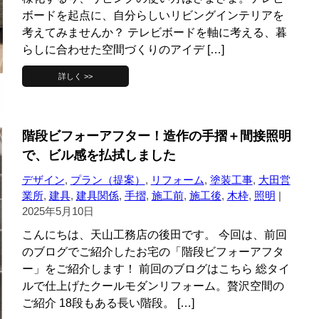
ボードを起点に、自分らしいリビングインテリアを
考えてみませんか？ テレビボードを軸に考える、暮
らしに合わせた空間づくりのアイデ […]
詳しく >>
階段ビフォーアフター！造作の手摺＋間接照明
で、ビル感を払拭しました
デザイン
,
プラン（提案）
,
リフォーム
,
塗装工事
,
大田営
業所
,
建具
,
建具関係
,
手摺
,
施工前
,
施工後
,
木枠
,
照明
|
2025年5月10日
こんにちは、天山工務店の後田です。 今回は、前回
のブログでご紹介したお宅の「階段ビフォーアフタ
ー」をご紹介します！ 前回のブログはこちら 総タイ
ルで仕上げたクールモダンリフォーム。贅沢空間の
ご紹介 18段もある長い階段。 […]