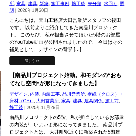
所
,
家具
,
建具
,
新築
,
施工事例
,
施工後
,
未分類
,
水回り
,
照
明
|
2026年1月30日
こんにちは。天山工務店大田営業所スタッフの後田
です。 以前よりご紹介してきた南品川プロジェク
ト。 このたび、私が担当させて頂いた5階のお部屋
のYouTube動画が公開されましたので、 今日はその
補足として、デザインの背景 […]
詳しく >>
【南品川プロジェクト始動。和モダンの“おも
てなし空間”が形になってきました】
デザイン
,
内装
,
内装工事
,
品川営業所
,
壁紙（クロス）・
床材（CF）
,
大田営業所
,
家具
,
建具
,
建具関係
,
施工前
,
施工後
|
2025年11月28日
南品川プロジェクトの5階、私が担当しているお部屋
の内装が、いよいよ形になってきました。 南品川プ
ロジェクトとは、 大井町駅近くに新築された5階建