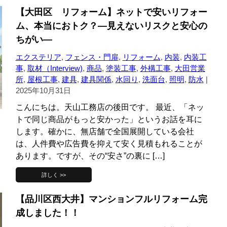
【大田区 リフォーム】ネットで安いリフォー
ム、本当におトク？—見えないリスクと安心の
ちがい—
エクステリア
,
フェンス・門扉
,
リフォーム
,
内装
,
内装工
事
,
取材（Interview)
,
商品
,
塗装工事
,
外構工事
,
大田営業
所
,
屋根工事
,
建具
,
建具関係
,
水回り
,
洗面台
,
照明
,
防水
|
2025年10月31日
こんにちは。天山工務店の後田です。 最近、「ネッ
トで同じ商品がもっと安かった」というお話を耳に
します。確かに、無店舗で全国展開している会社
は、人件費や広告費を抑えて安く見積もれることが
あります。ですが、その“安さ”の裏に […]
詳しく >>
【品川区西大井】マンションフルリフォーム完
成しました！！