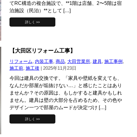
てRC構造の複合施設で、**1階は店舗、2〜5階は宿
泊施設（民泊）**として […]
詳しく >>
【大田区リフォーム工事】
リフォーム
,
内装工事
,
商品
,
大田営業所
,
建具
,
施工事例
,
施工前
,
施工後
|
2025年11月23日
今回は建具の交換です。「家具や壁紙を変えても、
なんだか部屋が垢抜けない…」と感じたことはあり
ませんか？その原因は、もしかすると建具かもしれ
ません。建具は壁の大部分を占めるため、その色や
デザイン一つで部屋のムードが決定づけ […]
詳しく >>