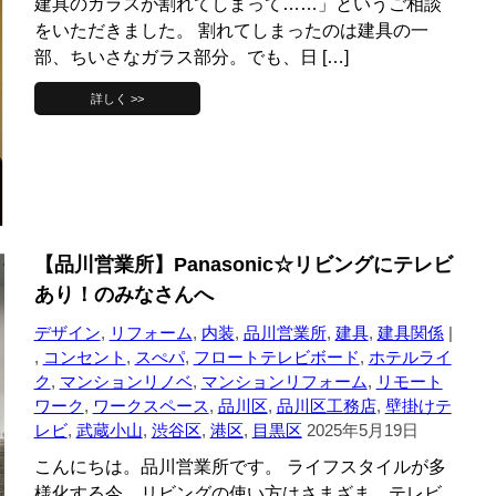
建具のガラスが割れてしまって……」というご相談
をいただきました。 割れてしまったのは建具の一
部、ちいさなガラス部分。でも、日 […]
詳しく >>
【品川営業所】Panasonic☆リビングにテレビ
あり！のみなさんへ
デザイン
,
リフォーム
,
内装
,
品川営業所
,
建具
,
建具関係
|
,
コンセント
,
スぺパ
,
フロートテレビボード
,
ホテルライ
ク
,
マンションリノベ
,
マンションリフォーム
,
リモート
ワーク
,
ワークスペース
,
品川区
,
品川区工務店
,
壁掛けテ
レビ
,
武蔵小山
,
渋谷区
,
港区
,
目黒区
2025年5月19日
こんにちは。品川営業所です。 ライフスタイルが多
様化する今、リビングの使い方はさまざま。テレビ