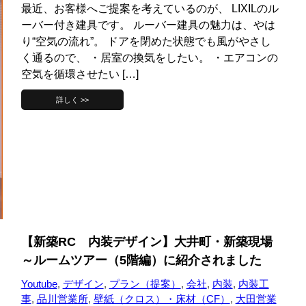
最近、お客様へご提案を考えているのが、 LIXILのル
ーバー付き建具です。 ルーバー建具の魅力は、やは
り“空気の流れ”。 ドアを閉めた状態でも風がやさし
く通るので、 ・居室の換気をしたい。 ・エアコンの
空気を循環させたい […]
詳しく >>
【新築RC 内装デザイン】大井町・新築現場
～ルームツアー（5階編）に紹介されました
Youtube
,
デザイン
,
プラン（提案）
,
会社
,
内装
,
内装工
事
,
品川営業所
,
壁紙（クロス）・床材（CF）
,
大田営業