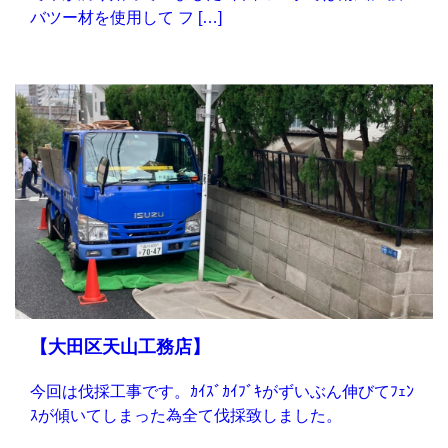
バツー材を使用して フ […]
【大田区天山工務店】
今回は伐採工事です。ｶｲｽﾞｶｲﾌﾞｷがずいぶん伸びてﾌｪﾝ
ｽが傾いてしまった為全て伐採致しました。