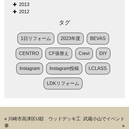
2013
2012
タグ
1日リフォーム
2023年度
BEVAS
CENTRO
CF張替え
Crevi
DIY
Instagram
Instagram投稿
LCLASS
LDKリフォーム
«
川崎市高津区U邸 ウッドデッキ工
武蔵小山でイベント
事
»