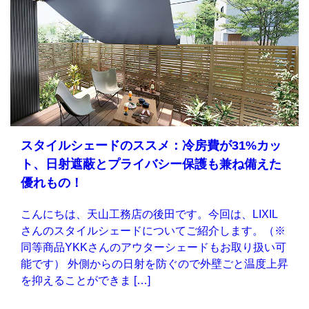
スタイルシェードのススメ：冷房費が31%カッ
ト、日射遮蔽とプライバシー保護も兼ね備えた
優れもの！
こんにちは、天山工務店の後田です。今回は、LIXIL
さんのスタイルシェードについてご紹介します。（※
同等商品YKKさんのアウターシェードもお取り扱い可
能です） 外側からの日射を防ぐので外壁ごと温度上昇
を抑えることができま […]