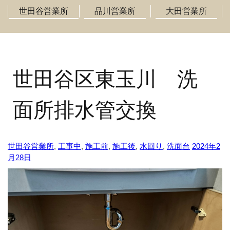
世田谷営業所
品川営業所
大田営業所
世田谷区東玉川 洗
面所排水管交換
世田谷営業所
,
工事中
,
施工前
,
施工後
,
水回り
,
洗面台
2024年2
月28日