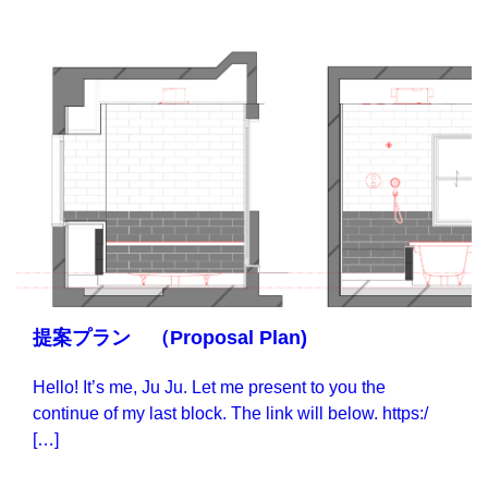
提案プラン （Proposal Plan)
Hello! It’s me, Ju Ju. Let me present to you the
continue of my last block. The link will below. https:/
[…]