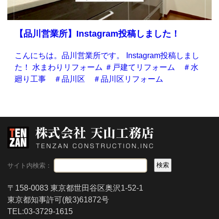
【品川営業所】Instagram投稿しました！
こんにちは。品川営業所です。 Instagram投稿しまし
た！ 水まわりリフォーム ＃戸建てリフォーム ＃水
廻り工事 ＃品川区 ＃品川区リフォーム
サイト内検索：
〒158-0083 東京都世田谷区奥沢1-52-1
東京都知事許可(般3)61872号
TEL:03-3729-1615