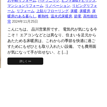
お手軽リフォーム
,
パナソニック
,
ヒントandトピックス
,
マンションリフォーム
,
リノベーション
,
リビングリフォ
ーム
,
リフォーム
,
上貼りフローリング
,
床暖
,
床暖房
,
床
暖房のある暮らし
,
断熱性
,
温水式床暖房
,
節電
,
高性能住
宅
2024年11月25日
こんにちは。 品川営業所です。 電気代が気になる今
こそ！ エアコンなどとは異なり、住まいを足元から
あたためる床暖房は、これからの季節を快適に過ご
すためにもぜひとも取り入れたい設備。 でも費用面
が気になって手が出せない、と […]
詳しく >>