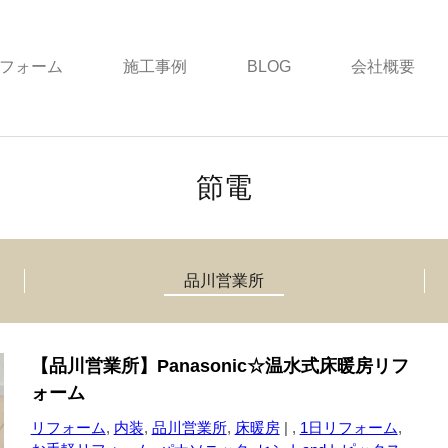
フォーム
施工事例
BLOG
会社概要
節電
品川営業所
【品川営業所】Panasonic☆温水式床暖房リフ
ォーム
リフォーム
,
内装
,
品川営業所
,
床暖房
| ,
1日リフォーム
,