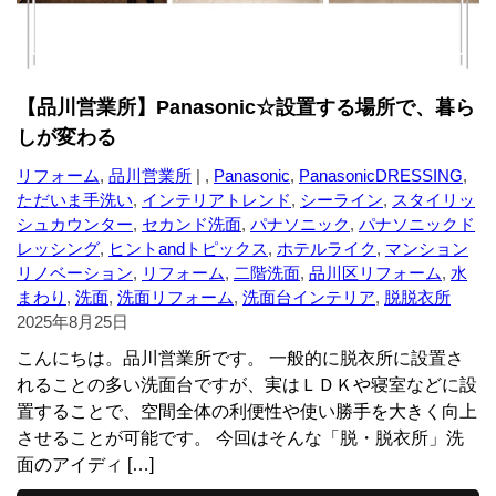
【品川営業所】Panasonic☆設置する場所で、暮ら
しが変わる
リフォーム
,
品川営業所
| ,
Panasonic
,
PanasonicDRESSING
,
ただいま手洗い
,
インテリアトレンド
,
シーライン
,
スタイリッ
シュカウンター
,
セカンド洗面
,
パナソニック
,
パナソニックド
レッシング
,
ヒントandトピックス
,
ホテルライク
,
マンション
リノベーション
,
リフォーム
,
二階洗面
,
品川区リフォーム
,
水
まわり
,
洗面
,
洗面リフォーム
,
洗面台インテリア
,
脱脱衣所
2025年8月25日
こんにちは。品川営業所です。 一般的に脱衣所に設置さ
れることの多い洗面台ですが、実はＬＤＫや寝室などに設
置することで、空間全体の利便性や使い勝手を大きく向上
させることが可能です。 今回はそんな「脱・脱衣所」洗
面のアイディ […]