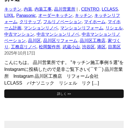
キッチン
,
内装
,
内装工事
,
品川営業所
| ,
CENTRO
,
LCLASS
,
LIXIL
,
Panasonic
,
オーダーキッチン
,
キッチン
,
キッチンリフ
ォーム
,
クリナップ
,
フルリノベーション
,
マイホーム
,
マイホ
ーム計画
,
マンションリノベ
,
マンションリフォーム
,
リシェル
,
中古マンション
,
中古マンションリノベ
,
中古マンションリノ
ベーション
,
品川区
,
品川区リフォーム
,
品川区工務店
,
家づく
り
,
工務店リノベ
,
松岡製作所
,
武蔵小山
,
渋谷区
,
港区
,
目黒区
2025年10月17日
こんにちは。 品川営業所です。 ”キッチン施工事例５選”を
Instagramに投稿したので是非ご覧下さい(⌒∇⌒) 品川営業
所 Instagram 品川区工務店 リフォーム会社
LCLASS パナソニック リシェル リク […]
詳しく >>