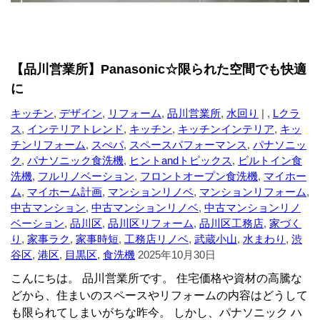
【品川営業所】Panasonic☆限られた空間でも快適
に
キッチン
,
デザイン
,
リフォーム
,
品川営業所
,
水回り
| ,
Lクラ
ス
,
インテリアトレンド
,
キッチン
,
キッチンインテリア
,
キッ
チンリフォーム
,
スぺパ
,
スペースパフォーマンス
,
パナソニッ
ク
,
パナソニック食洗機
,
ヒントandトピックス
,
ビルトイン食
洗機
,
フルリノベーション
,
フロントオープン食洗機
,
マイホー
ム
,
マイホーム計画
,
マンションリノベ
,
マンションリフォーム
,
中古マンション
,
中古マンションリノベ
,
中古マンションリノ
ベーション
,
品川区
,
品川区リフォーム
,
品川区工務店
,
家づく
り
,
家事ラク
,
家事時短
,
工務店リノベ
,
武蔵小山
,
水まわり
,
渋
谷区
,
港区
,
目黒区
,
食洗機
2025年10月30日
こんにちは。 品川営業所です。 住宅価格や資材の高騰な
どから、住まいのスペースやリフォームの内容はどうして
も限られてしまいがちな昨今。 しかし、パナソニック ハ