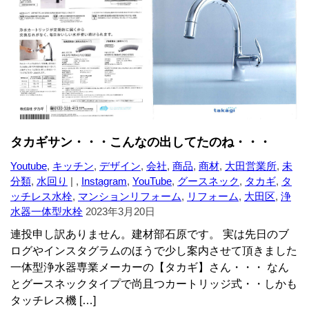
タカギサン・・・こんなの出してたのね・・・
Youtube
,
キッチン
,
デザイン
,
会社
,
商品
,
商材
,
大田営業所
,
未
分類
,
水回り
| ,
Instagram
,
YouTube
,
グースネック
,
タカギ
,
タ
ッチレス水栓
,
マンションリフォーム
,
リフォーム
,
大田区
,
浄
水器一体型水栓
2023年3月20日
連投申し訳ありません。建材部石原です。 実は先日のブ
ログやインスタグラムのほうで少し案内させて頂きました
一体型浄水器専業メーカーの【タカギ】さん・・・ なん
とグースネックタイプで尚且つカートリッジ式・・しかも
タッチレス機 […]