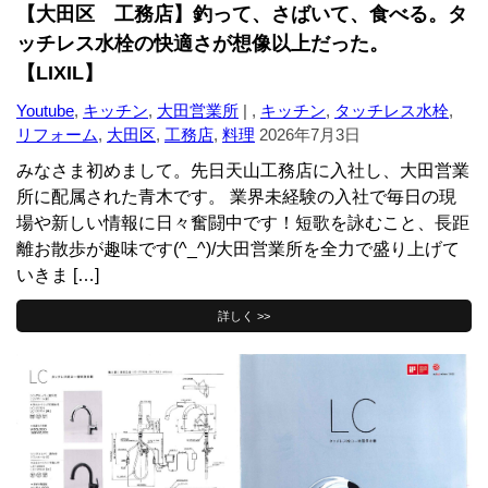
【大田区 工務店】釣って、さばいて、食べる。タ
ッチレス水栓の快適さが想像以上だった。
【LIXIL】
Youtube
,
キッチン
,
大田営業所
| ,
キッチン
,
タッチレス水栓
,
リフォーム
,
大田区
,
工務店
,
料理
2026年7月3日
みなさま初めまして。先日天山工務店に入社し、大田営業
所に配属された青木です。 業界未経験の入社で毎日の現
場や新しい情報に日々奮闘中です！短歌を詠むこと、長距
離お散歩が趣味です(^_^)/大田営業所を全力で盛り上げて
いきま […]
詳しく >>