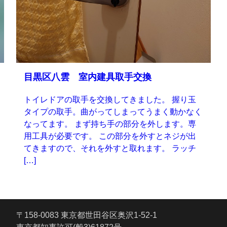
目黒区八雲 室内建具取手交換
トイレドアの取手を交換してきました。 握り玉
タイプの取手。曲がってしまってうまく動かなく
なってます。 まず持ち手の部分を外します。専
用工具が必要です。 この部分を外すとネジが出
てきますので、それを外すと取れます。 ラッチ
[…]
〒158-0083 東京都世田谷区奥沢1-52-1