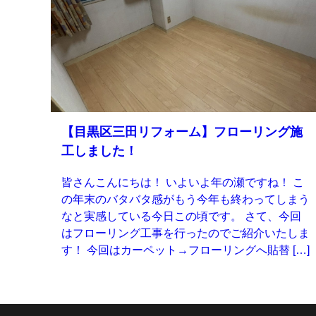
【目黒区三田リフォーム】フローリング施
工しました！
皆さんこんにちは！ いよいよ年の瀬ですね！ こ
の年末のバタバタ感がもう今年も終わってしまう
なと実感している今日この頃です。 さて、今回
はフローリング工事を行ったのでご紹介いたしま
す！ 今回はカーペット→フローリングへ貼替 […]