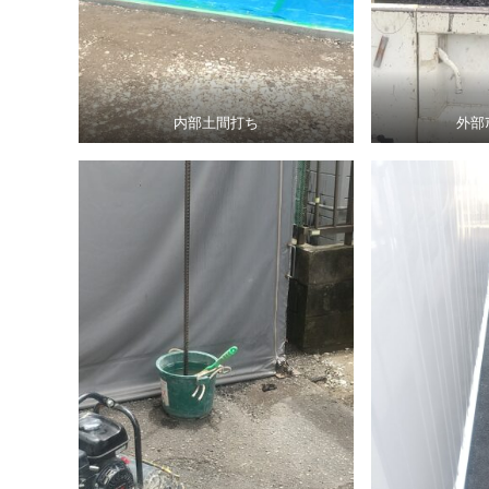
内部土間打ち
外部ｱ