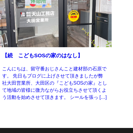
【続 こどもSOSの家のはなし】
こんにちは、留守番おじさんこと建材部の石原で
す。 先日もブログに上げさせて頂きましたが弊
社大田営業所、大田区の『こどもSOSの家』とし
て地域の皆様に微力ながらお役立ちさせて頂くよ
う活動を始めさせて頂きます。 シールを張っ […]