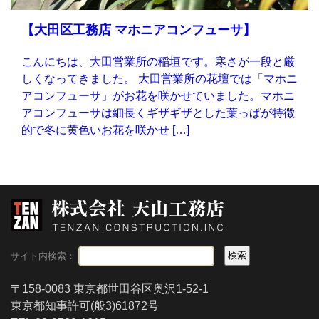
【大田区工務店 マホニアコンフューサ】
こんにちは、大田営業所の稲垣です。寒さが一段と厳
しくなってきました。 大田営業所の花壇では「マホニ
アコンフューサ」がお花を咲かせていました。マホニ
アコンフューサは細長くギザギザとした葉っぱが特徴
的で冬に黄色いお花を咲かせ […]
サイト内検索：
〒158-0083 東京都世田谷区奥沢1-52-1
東京都知事許可(般3)61872号