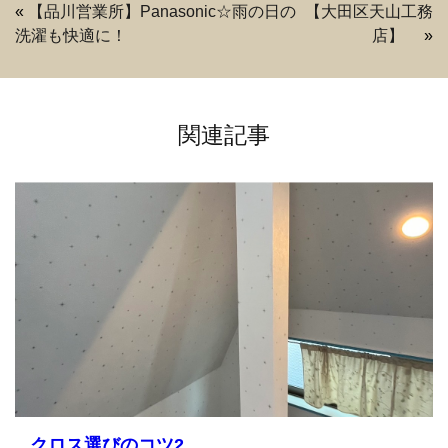
«
【品川営業所】Panasonic☆雨の日の
【大田区天山工務
洗濯も快適に！
店】
»
関連記事
クロス選びのコツ2