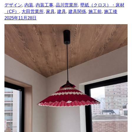
デザイン
,
内装
,
内装工事
,
品川営業所
,
壁紙（クロス）・床材
（CF）
,
大田営業所
,
家具
,
建具
,
建具関係
,
施工前
,
施工後
2025年11月28日